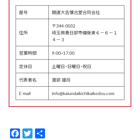
屋号
開運大吉懐古堂合同会社
〒344-0032
住所
埼玉県春日部市備後東６－６－１
４－３
営業時間
9:00~17:00
定休日
土曜日・日曜日・祝日
代表者名
渡部 雄司
E-mail
info@kaiundaikichikaikodou.com
F
T
共