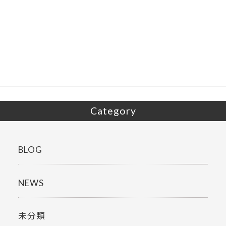
ac
w
有
e
itt
b
er
o
o
k
Category
BLOG
NEWS
未分類