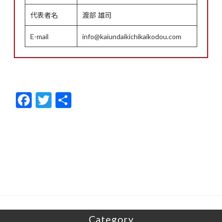
代表者名
渡部 雄司
E-mail
info@kaiundaikichikaikodou.com
F
T
共
ac
w
有
e
itt
b
er
o
o
k
Category