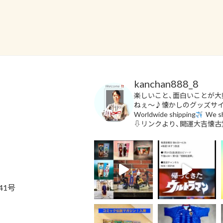
kanchan888_8
楽しいこと、面白いことが大
ねぇ〜♪懐かしのグッズサ
Worldwide shipping
We sh
⇩リンクより、開運大吉懐古
41号