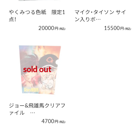
やくみつる色紙 限定1
マイク・タイソン サイ
点！
ン入りボ…
20000
15500
円
円
(税込)
(税込)
sold out
ジョー&飛雄馬クリアフ
ァイル …
4700
円
(税込)