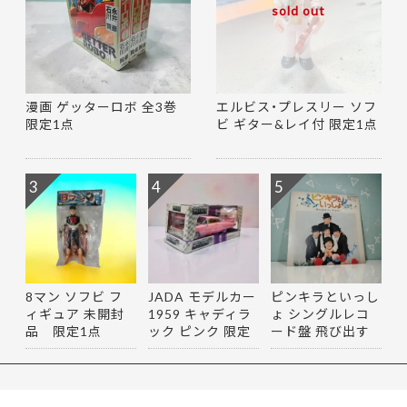
sold out
漫画 ゲッターロボ 全3巻
エルビス・プレスリー ソフ
限定1点
ビ ギター&レイ付 限定1点
3
4
5
8マン ソフビ フ
JADA モデルカー
ピンキラといっし
ィギュア 未開封
1959 キャディラ
ょ シングルレコ
品 限定1点
ック ピンク 限定
ード盤 飛び出す
1点
絵付き…