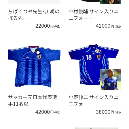
ちばてつや先生・川崎の
中村俊輔 サイン入りユ
ぼる先…
ニフォー…
22000
42000
円
円
(税込)
(税込)
サッカー元日本代表選
小野伸二 サイン入りユ
手11名以…
ニフォー…
42000
38000
円
円
(税込)
(税込)