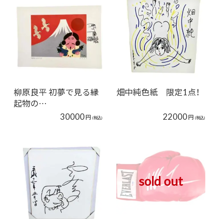
柳原良平 初夢で見る縁
畑中純色紙 限定1点！
起物の…
30000
22000
円
円
(税込)
(税込)
sold out