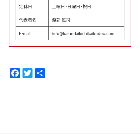
定休日
土曜日・日曜日・祝日
代表者名
渡部 雄司
E-mail
info@kaiundaikichikaikodou.com
F
T
共
ac
w
有
e
itt
b
er
o
o
k