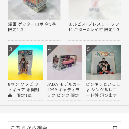
漫画 ゲッターロボ 全3巻
エルビス・プレスリー ソフ
限定1点
ビ ギター&レイ付 限定1点
3
4
5
8マン ソフビ フ
JADA モデルカー
ピンキラといっし
ィギュア 未開封
1959 キャディラ
ょ シングルレコ
品 限定1点
ック ピンク 限定
ード盤 飛び出す
1点
絵付き…