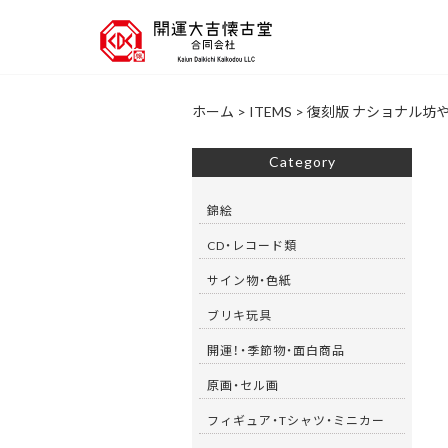
ホーム
>
ITEMS
>
復刻版 ナショナル坊や
Category
錦絵
CD・レコード類
サイン物・色紙
ブリキ玩具
開運！・季節物・面白商品
原画・セル画
フィギュア・Tシャツ・ミニカー