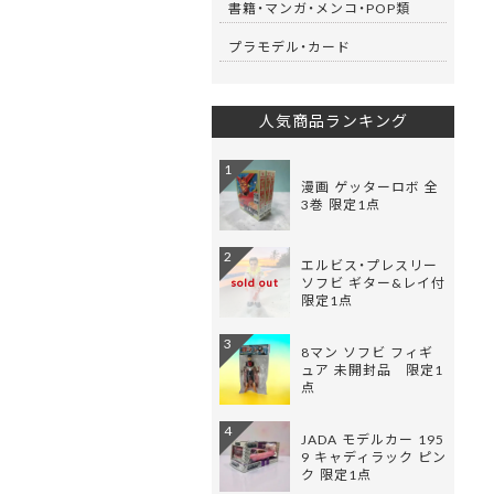
書籍・マンガ・メンコ・POP類
プラモデル・カード
人気商品ランキング
1
漫画 ゲッターロボ 全
3巻 限定1点
2
エルビス・プレスリー
ソフビ ギター&レイ付
sold out
限定1点
3
8マン ソフビ フィギ
ュア 未開封品 限定1
点
4
JADA モデルカー 195
9 キャディラック ピン
ク 限定1点