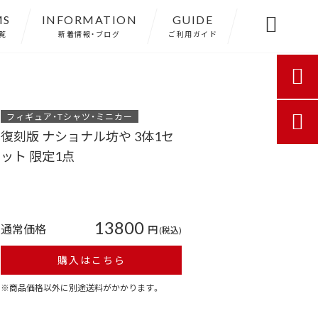
MS
INFORMATION
GUIDE

覧
新着情報・ブログ
ご利用ガイド

フィギュア・Tシャツ・ミニカー

復刻版 ナショナル坊や 3体1セ
ット 限定1点
13800
通常価格
円
(税込)
購入はこちら
※商品価格以外に別途送料がかかります。