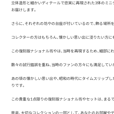
立体造形と細かいディテールで忠実に再現された3体のミニ
お届けします。
さらに、それぞれの坊やの台座が付いているので、飾る場所
コレクターの方はもちろん、懐かしい思い出に浸りたい方に
この復刻版ナショナル坊やは、当時を再現するため、細部に
数々の試行錯誤を重ね、当時のファンの方々にも満足してい
あの頃の懐かしい思い出や、昭和の時代にタイムスリップし
りです。
この貴重な1点限りの復刻版ナショナル坊やセットは、まる
是非、大切なコレクションの一部として、あなたのお部屋や