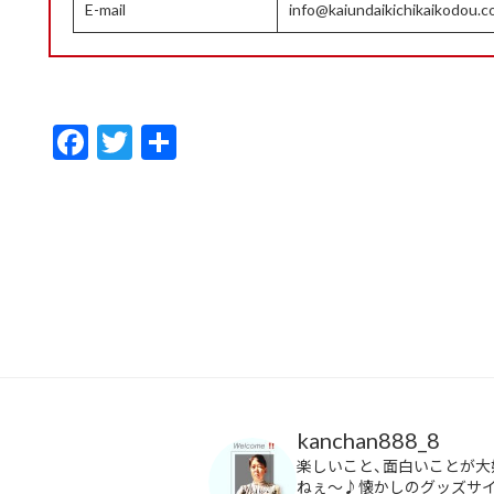
E-mail
info@kaiundaikichikaikodou.
F
T
共
ac
w
有
e
itt
b
er
o
o
k
kanchan888_8
楽しいこと、面白いことが大
ねぇ〜♪懐かしのグッズサ