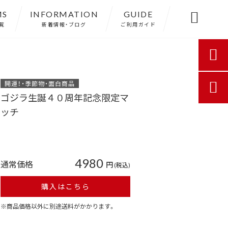
MS
INFORMATION
GUIDE

覧
新着情報・ブログ
ご利用ガイド

開運！・季節物・面白商品

ゴジラ生誕４０周年記念限定マ
ッチ
4980
通常価格
円
(税込)
購入はこちら
※商品価格以外に別途送料がかかります。