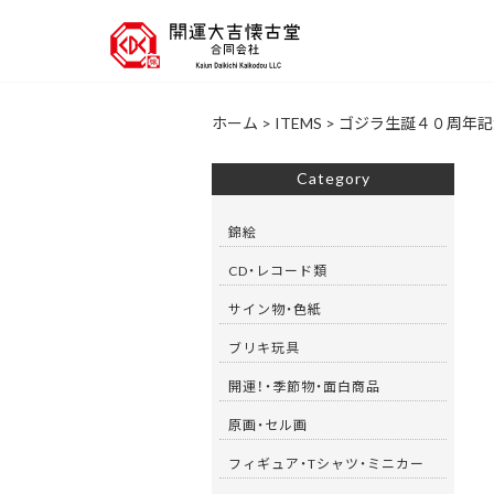
ホーム
>
ITEMS
>
ゴジラ生誕４０周年記
Category
錦絵
CD・レコード類
サイン物・色紙
ブリキ玩具
開運！・季節物・面白商品
原画・セル画
フィギュア・Tシャツ・ミニカー