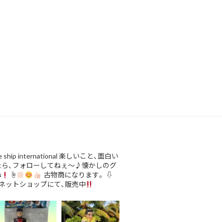
ship international
楽しいこと、面白い
たら、フォローしてねぇ〜♪懐かしのグ
ね
☝
古物商になります。
⇩
ネットショップにて、販売中