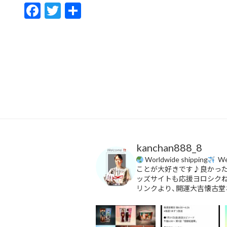
F
T
共
ac
w
有
e
itt
b
er
o
o
k
kanchan888_8
Worldwide shipping
We 
ことが大好きです♪良かっ
ッズサイトも応援ヨロシク
リンクより、開運大吉懐古堂