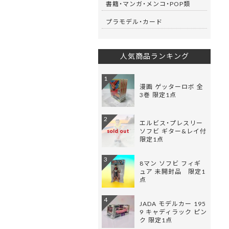
書籍・マンガ・メンコ・POP類
プラモデル・カード
人気商品ランキング
1
漫画 ゲッターロボ 全
3巻 限定1点
2
エルビス・プレスリー
ソフビ ギター&レイ付
sold out
限定1点
3
8マン ソフビ フィギ
ュア 未開封品 限定1
点
4
JADA モデルカー 195
9 キャディラック ピン
ク 限定1点