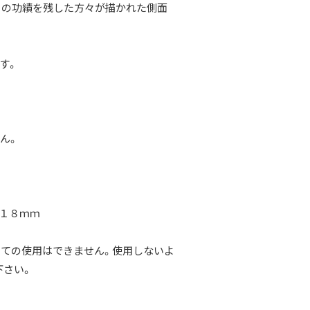
くの功績を残した方々が描かれた側面
す。
ん。
約１８ｍｍ
しての使用はできません。使用しないよ
下さい。