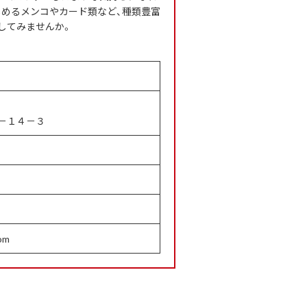
しめるメンコやカード類など、種類豊富
してみませんか。
－１４－３
com