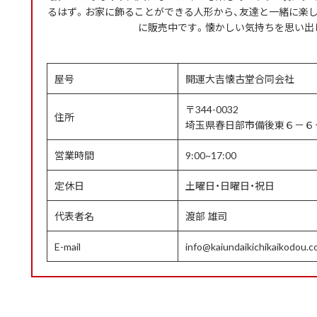
るはず。お家に飾ることができる人形から、友達と一緒に楽
に販売中です。懐かしい気持ちを思い出
屋号
開運大吉懐古堂合同会社
〒344-0032
住所
埼玉県春日部市備後東６－６
営業時間
9:00~17:00
定休日
土曜日・日曜日・祝日
代表者名
渡部 雄司
E-mail
info@kaiundaikichikaikodou.